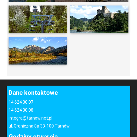
-
Dane kontaktowe
14 624 38 07
14 624 38 08
integra@tarnow.net.pl
ul. Graniczna 8a 33-100 Tarnów
Godziny otwarcia