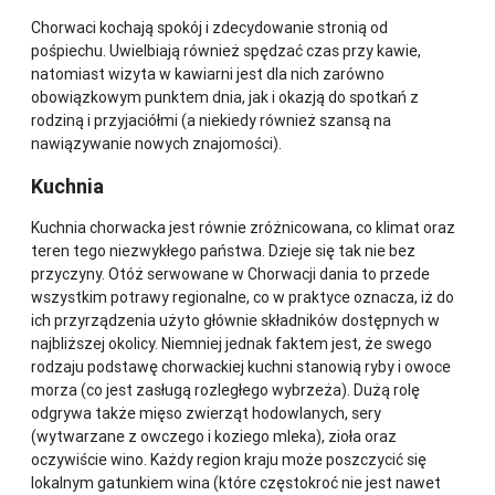
Chorwaci kochają spokój i zdecydowanie stronią od
pośpiechu. Uwielbiają również spędzać czas przy kawie,
natomiast wizyta w kawiarni jest dla nich zarówno
obowiązkowym punktem dnia, jak i okazją do spotkań z
rodziną i przyjaciółmi (a niekiedy również szansą na
nawiązywanie nowych znajomości).
Kuchnia
Kuchnia chorwacka jest równie zróżnicowana, co klimat oraz
teren tego niezwykłego państwa. Dzieje się tak nie bez
przyczyny. Otóż serwowane w Chorwacji dania to przede
wszystkim potrawy regionalne, co w praktyce oznacza, iż do
ich przyrządzenia użyto głównie składników dostępnych w
najbliższej okolicy. Niemniej jednak faktem jest, że swego
rodzaju podstawę chorwackiej kuchni stanowią ryby i owoce
morza (co jest zasługą rozległego wybrzeża). Dużą rolę
odgrywa także mięso zwierząt hodowlanych, sery
(wytwarzane z owczego i koziego mleka), zioła oraz
oczywiście wino. Każdy region kraju może poszczycić się
lokalnym gatunkiem wina (które częstokroć nie jest nawet