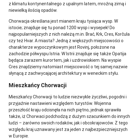
z klimatu kontynentalnego z upalnym latem, mroźną zimą i
niewielką ilością opadów.
Chorwacja określana jest mianem kraju tysiąca wysp. W
istocie; znajduje się tu ponad 1200 wysp i wysepek! Do
najpopularniejszych z nich należą m.in. Brać, Krk, Cres, Korčula
czy też Hvar. A miasta? Jedną z większych miejscowości o
charakterze wypoczynkowym jest Rovinj, położone na
zachodzie półwyspu Istria. W Istrii znajduje się także Opatija
będąca zarazem kurortem, jak i uzdrowiskiem. Na wyspie
Cres znajdziemy natomiast miejscowość o tej samej nazwie
słynącą z zachwycającej architektury w weneckim stylu.
Mieszkańcy Chorwacji
Mieszkańcy Chorwacji to ludzie niezwykle życzliwi, pogodni i
przyjaźnie nastawieni względem turystów. Wojenna
przeszłość kraju odcisnęła na nich piętno, jednak sprawiła
także, iż Chorwaci podchodzą z dużym szacunkiem do innych
ludzi – zarówno swoich rodaków, jak i obcokrajowców. Z tego
względu kraj uznawany jest za jeden z najbezpieczniejszych
w Europie.