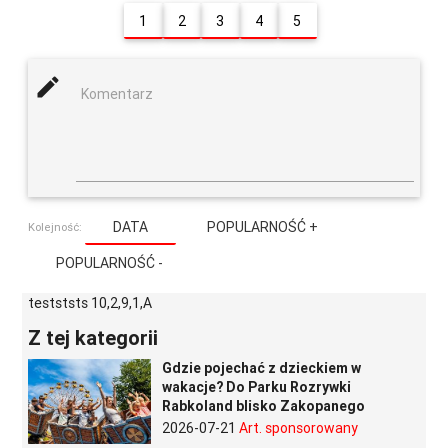
1
2
3
4
5
mode_edit
Komentarz
DATA
POPULARNOŚĆ +
Kolejność:
POPULARNOŚĆ -
testststs 10,2,9,1,A
Z tej kategorii
Gdzie pojechać z dzieckiem w
wakacje? Do Parku Rozrywki
Rabkoland blisko Zakopanego
2026-07-21
Art. sponsorowany