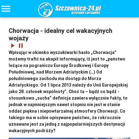
menu
Chorwacja - idealny cel wakacyjnych
wojaży
play_arrow
pause
Wpisując w okienko wyszukiwarki hasło „Chorwacja”
możemy trafić na akapit informujący, iż jest to „państwo
leżące na pograniczu Europy Środkowej i Europy
Południowej, nad Morzem Adriatyckim (…) Od
południowego zachodu ma dostęp do Morza
Adriatyckiego. Od 1 lipca 2013 należy do Unii Europejskiej
jako 28. członek wspólnoty”. Choć ta – bądź co bądź -
stosunkowo „sucha” definicja zawiera wyłącznie fakty, to
jednak w najmniejszym nawet stopniu nie jest w stanie
oddać piękna i niepowtarzalnej atmosfery Chorwacji. Co
takiego ma w sobie opisywane państwo, że rokrocznie
uznawane jest za jedną z najpopularniejszych destynacji
wakacyjnych podróży?