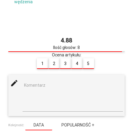
wędzenia
4.88
Ilość głosów: 8
Ocena artykułu:
1
2
3
4
5
mode_edit
Komentarz
DATA
POPULARNOŚĆ +
Kolejność: