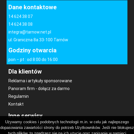
Dane kontaktowe
14 624 38 07
14 624 38 08
integra@tarnow.net.pl
ul. Graniczna 8a 33-100 Tarnów
Godziny otwarcia
pon – pt : od 8:00 do 16:00
Dla klientów
Reklama i artykuły sponsorowane
Panoram firm - dołącz za darmo
Regulamin
Kontakt
Inne serwisy
Używamy cookies i podobnych technologii m.in. w celu jak najlepszego
www.integra.tarnow.net.pl
dopasowania zawartości strony do potrzeb Użytkowników. Jeśli nie blokujesz
www.kamery.tarnow.net.pl
tych plików, to zgadzasz się na ich użycie oraz zapisanie w pamięci