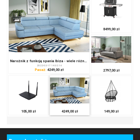
8499,00 zł
Narożnik z funkcją spania Ibiza - wiele różnych kolorów do wyboru!
2022-02-17 14:02:16
Pasaż:
4249,00 zł
2797,00 zł
149,00 zł
105,00 zł
4249,00 zł