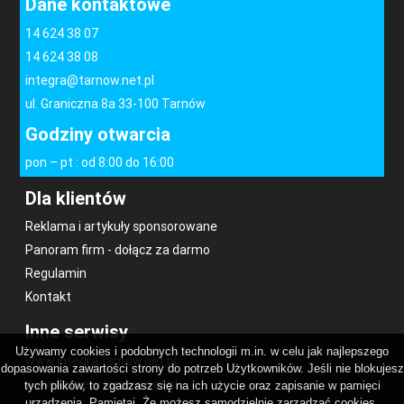
Dane kontaktowe
14 624 38 07
14 624 38 08
integra@tarnow.net.pl
ul. Graniczna 8a 33-100 Tarnów
Godziny otwarcia
pon – pt : od 8:00 do 16:00
Dla klientów
Reklama i artykuły sponsorowane
Panoram firm - dołącz za darmo
Regulamin
Kontakt
Inne serwisy
Używamy cookies i podobnych technologii m.in. w celu jak najlepszego
www.integra.tarnow.net.pl
dopasowania zawartości strony do potrzeb Użytkowników. Jeśli nie blokujesz
www.kamery.tarnow.net.pl
tych plików, to zgadzasz się na ich użycie oraz zapisanie w pamięci
urządzenia. Pamiętaj, Że możesz samodzielnie zarządzać cookies,