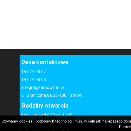
Dane kontaktowe
14 624 38 07
14 624 38 08
integra@tarnow.net.pl
ul. Graniczna 8a 33-100 Tarnów
Godziny otwarcia
pon – pt : od 8:00 do 16:00
Używamy cookies i podobnych technologii m.in. w celu jak najlepszego dopas
Pamięt
© 2026 Szczawnica-24.pl