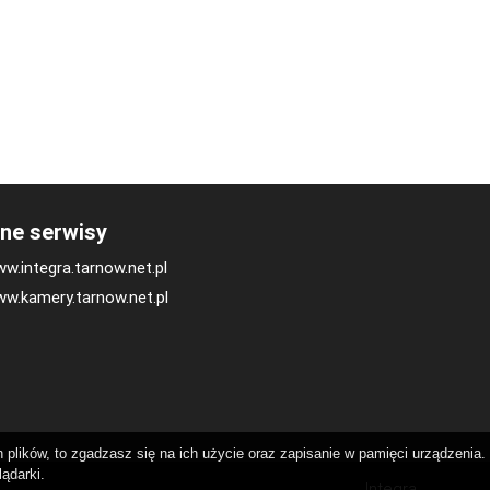
nne serwisy
w.integra.tarnow.net.pl
w.kamery.tarnow.net.pl
plików, to zgadzasz się na ich użycie oraz zapisanie w pamięci urządzenia.
ądarki.
Integra