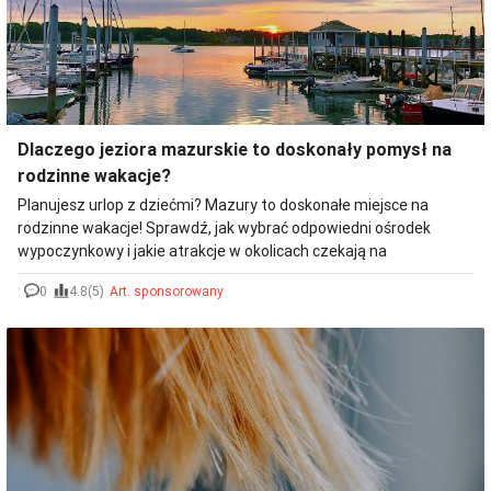
Dlaczego jeziora mazurskie to doskonały pomysł na
rodzinne wakacje?
Planujesz urlop z dziećmi? Mazury to doskonałe miejsce na
rodzinne wakacje! Sprawdź, jak wybrać odpowiedni ośrodek
wypoczynkowy i jakie atrakcje w okolicach czekają na
najmłodszych. Zaplanuj swój pobyt i odkryj uroki jezior
0
4.8(5)
Art. sponsorowany
mazurskich!