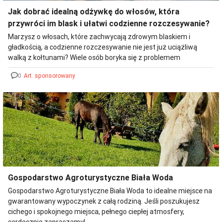
Jak dobrać idealną odżywkę do włosów, która
przywróci im blask i ułatwi codzienne rozczesywanie?
Marzysz o włosach, które zachwycają zdrowym blaskiem i
gładkością, a codzienne rozczesywanie nie jest już uciążliwą
walką z kołtunami? Wiele osób boryka się z problemem
matowych, plączących się pasm, które wydają się pozbawione
0
Art. sponsorowany
życia. Kluczem do rozwiązania tych wyzwań jest odpowiednio
dobrana odżywka, która potrafi zdziałać prawdziwe cuda. Jak
więc znaleźć ten jeden, wyjątkowy produkt, który spełni
wszystkie oczekiwania Twoich włosów?
Gospodarstwo Agroturystyczne Biała Woda
Gospodarstwo Agroturystyczne Biała Woda to idealne miejsce na
gwarantowany wypoczynek z całą rodziną. Jeśli poszukujesz
cichego i spokojnego miejsca, pełnego ciepłej atmosfery,