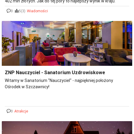
402 mln złotych. Jak do tej pory to najlepszy wynik w kraju.
0
5(3)
Wiadomości
ZNP Nauczyciel - Sanatorium Uzdrowiskowe
Witamy w Sanatorium "Nauczyciel" - najpiękniej położony
Ośrodek w Szczawnicy!
0
Atrakcje