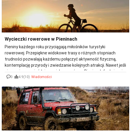
Krynickiej. Kompleksową organizację wyjazdów firmowych i
zimowych imprez integracyjnych oraz inne atrakcje.
Wycieczki rowerowe w Pieninach
Pieniny każdego roku przyciągają miłośników turystyki
rowerowej. Przepiękne widokowe trasy o różnych stopniach
trudności pozwalają każdemu połączyć aktywność fizyczną,
kontemplację przyrody i zwiedzanie kolejnych atrakcji. Nawet jeśli
nie macie na wyjeździe swoich rowerów, w Pieninach funkcjonują
0
4.9(10)
Wiadomości
bardzo dobrze wyposażone wypożyczalnie.