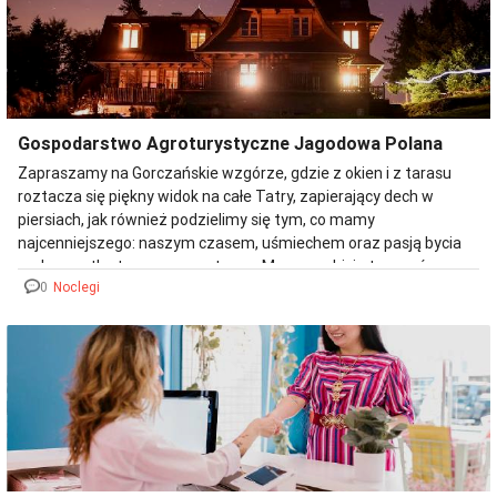
Gospodarstwo Agroturystyczne Jagodowa Polana
Zapraszamy na Gorczańskie wzgórze, gdzie z okien i z tarasu
roztacza się piękny widok na całe Tatry, zapierający dech w
piersiach, jak również podzielimy się tym, co mamy
najcenniejszego: naszym czasem, uśmiechem oraz pasją bycia
małą cząstką tego, co nas otacza. Mamy ambicję tworzyć
0
Noclegi
prawdziwy dom, przyjazną przestrzeń, łączącą energię
radosnych pasjonatów życia i gór, kochających przygody w
terenie, wielbicieli zdrowej kuchni oraz tych, którzy szukają leśnej
ciszy, wytchnienia oraz inspiracji do tego, by nieco zwolnić, a
może nawet coś zmienić.