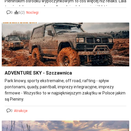
Pienińskim ośrodku wypoczynkowym to coś więcej niż relaks. Lala
to ośrodek wypoczynkowy dla rodziny lub przyjaciół, którzy
0
5(2)
Noclegi
pragną spędzić miłe chwile w niecodziennym klimacie. Ośrodek
wczasowy z wyżywieniem pozwala skupić się naszym gościom
na tym, co ważne, zostawiając przygotowanie posiłków na
naszych barkach. Niezależnie od pory roku, nasze drzwi są
szeroko otwarte.
ADVENTURE SKY - Szczawnica
Park linowy, sporty ekstremalne, off road, rafting - spływ
pontonami, quady, paintball, imprezy integracyjne, imprezy
firmowe - Wszystko to w najpiękniejszym zakątku w Polsce jakim
są Pieniny.
0
Atrakcje