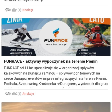
serdecznie zapraszamy!
0
5(1)
Noclegi
FUNRACE - aktywny wypoczynek na terenie Pienin
FUNRACE od 11 lat specjalizuje się w organizacji spływów
kajakowych na Dunajcu, raftingu – spływów pontonowych na
rzece Dunajec, eventów, imprez integracyjnych na terenie Pienin,
Podhala, Szczawnicy, Krościenka n/Dunajcem, wycieczek dla grup
szkolnych oraz aktywnego wypoczynku dla turystów
0
2(1)
Atrakcje
przebywających na terenie Szczawnicy i Krościenka n/Dunajcem.
Ponadto posiadamy Szkołę Narciarską i Snowbardową z licencją
SITN-PZN. Akademię Narciarską MAMUCIK dla dzieci i młodzieży.
Wypożyczalnię – Centrum Testowe HEAD na Jaworzynie