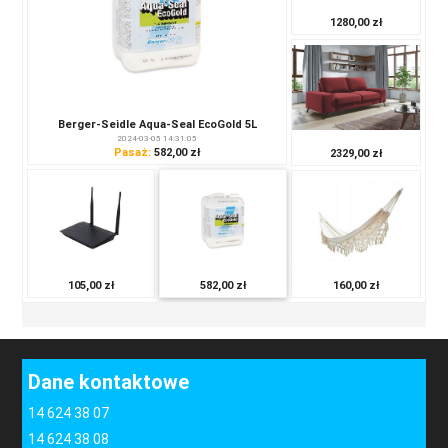
1280,00 zł
Berger-Seidle Aqua-Seal EcoGold 5L
2024-03-05 14:31:05
Pasaż:
582,00 zł
2329,00 zł
160,00 zł
105,00 zł
582,00 zł
Dane kontaktowe
14 624 38 07
14 624 38 08