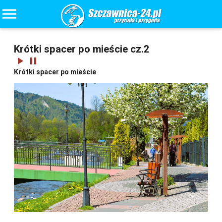
menu
Krótki spacer po mieście cz.2
play_arrow
pause
Krótki spacer po mieście