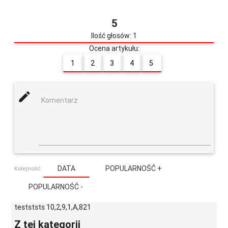
5
Ilość głosów: 1
Ocena artykułu:
1
2
3
4
5
mode_edit
Komentarz
DATA
POPULARNOŚĆ +
Kolejność:
POPULARNOŚĆ -
testststs 10,2,9,1,A,821
Z tej kategorii